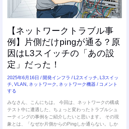
ト
ラ
ブ
ル
【ネットワークトラブル事
事
例】
例】片側だけpingが通る？原
片
因はL3スイッチの「あの設
側
だ
定」だった！
け
ping
2025年6月16日
/
開発インフラ
/
L2スイッチ
,
L3スイッ
が
チ
,
VLAN
,
ネットワーク
,
ネットワーク機器
/
コメント
通
する
る？
みなさん、こんにちは。 今回は、ネットワークの構成
原
テスト中に遭遇した、ちょっと変わったトラブルシュ
因
ーティングの事例をご紹介したいと思います。 その現
は
象とは、「なぜか片側からのPingしか通らない。しか
L3