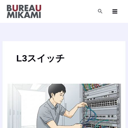
内
容
検
索
を
ス
キ
ッ
プ
L3スイッチ
【ネ
ッ
ト
ワ
ー
ク