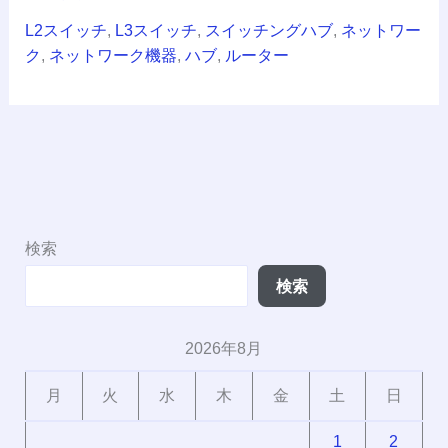
す
L2スイッチ
,
L3スイッチ
,
スイッチングハブ
,
ネットワー
く
ク
,
ネットワーク機器
,
ハブ
,
ルーター
解
説
検索
検索
2026年8月
月
火
水
木
金
土
日
1
2