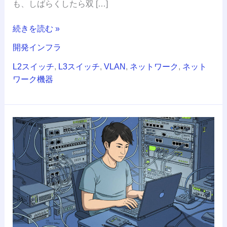
も、しばらくしたら双 […]
ス
イ
続きを読む »
ッ
チ
開発インフラ
の
L2スイッチ
,
L3スイッチ
,
VLAN
,
ネットワーク
,
ネット
「あ
ワーク機器
の
設
定」
だ
ネ
っ
ッ
た！
ト
ワ
ー
ク
超
入
門！