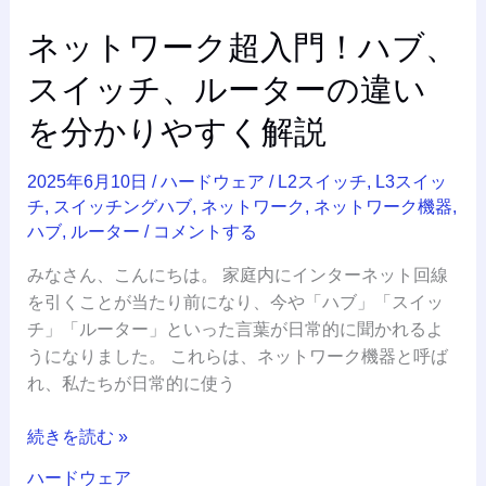
ハ
ネットワーク超入門！ハブ、
ブ、
ス
スイッチ、ルーターの違い
イ
を分かりやすく解説
ッ
チ、
2025年6月10日
/
ハードウェア
/
L2スイッチ
,
L3スイッ
ル
チ
,
スイッチングハブ
,
ネットワーク
,
ネットワーク機器
,
ー
ハブ
,
ルーター
/
コメントする
タ
ー
みなさん、こんにちは。 家庭内にインターネット回線
の
を引くことが当たり前になり、今や「ハブ」「スイッ
違
チ」「ルーター」といった言葉が日常的に聞かれるよ
い
うになりました。 これらは、ネットワーク機器と呼ば
を
れ、私たちが日常的に使う
分
か
続きを読む »
り
ハードウェア
や