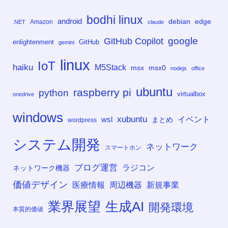
bodhi linux
android
debian
edge
Amazon
.NET
claude
google
GitHub Copilot
enlightenment
GitHub
gemini
linux
IoT
haiku
M5Stack
msx
msx0
nodejs
office
ubuntu
raspberry pi
python
virtualbox
onedrive
windows
xubuntu
イベント
wsl
まとめ
wordpress
システム開発
ネットワーク
スマートホン
ブログ運営
ラジコン
ネットワーク機器
価値デザイン
医療情報
周辺機器
新規事業
業界展望
生成AI
開発環境
本質的価値