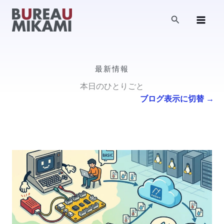
内
容
検
索
を
ス
キ
ッ
最新情報
プ
本日のひとりごと
ブログ表示に切替 →