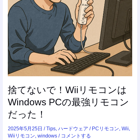
リ
モ
コ
ン
は
Windows
PC
の
最
強
リ
捨てないで！Wiiリモコンは
モ
コ
Windows PCの最強リモコン
ン
だ
だった！
っ
た！
2025年5月25日
/
Tips
,
ハードウェア
/
PCリモコン
,
Wii
,
Wiiリモコン
,
windows
/
コメントする