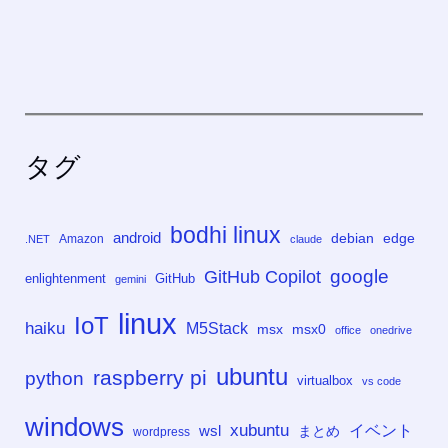
タグ
bodhi linux
android
debian
edge
Amazon
.NET
claude
google
GitHub Copilot
enlightenment
GitHub
gemini
linux
IoT
haiku
M5Stack
msx
msx0
office
onedrive
ubuntu
raspberry pi
python
virtualbox
vs code
windows
xubuntu
イベント
wsl
まとめ
wordpress