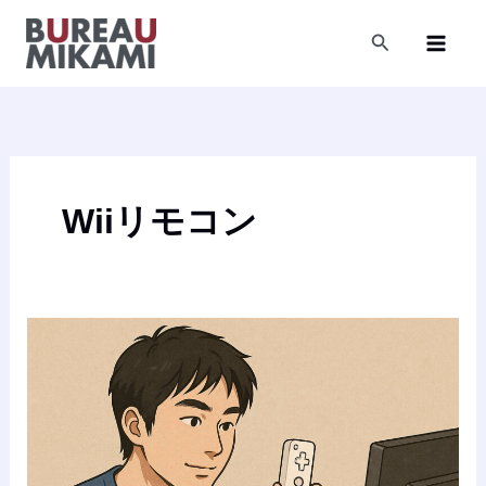
内
容
検
索
を
ス
キ
ッ
プ
Wiiリモコン
捨
て
な
い
で！
Wii