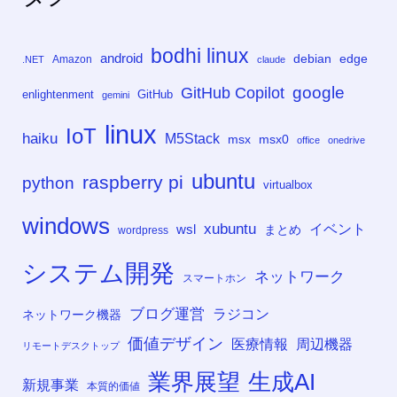
bodhi linux
android
debian
edge
Amazon
.NET
claude
google
GitHub Copilot
enlightenment
GitHub
gemini
linux
IoT
haiku
M5Stack
msx
msx0
office
onedrive
ubuntu
raspberry pi
python
virtualbox
windows
xubuntu
イベント
wsl
まとめ
wordpress
システム開発
ネットワーク
スマートホン
ブログ運営
ラジコン
ネットワーク機器
価値デザイン
医療情報
周辺機器
リモートデスクトップ
業界展望
生成AI
新規事業
本質的価値