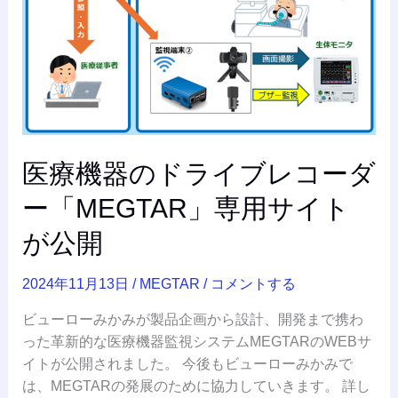
ラ
イ
ブ
レ
コ
ー
ダ
ー
医療機器のドライブレコーダ
「MEGTAR」
ー「MEGTAR」専用サイト
専
用
が公開
サ
イ
2024年11月13日
/
MEGTAR
/
コメントする
ト
が
ビューローみかみが製品企画から設計、開発まで携わ
公
った革新的な医療機器監視システムMEGTARのWEBサ
開
イトが公開されました。 今後もビューローみかみで
は、MEGTARの発展のために協力していきます。 詳し