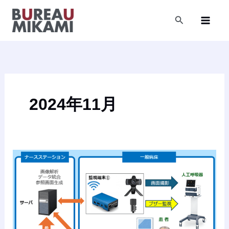
内
容
検
索
を
ス
キ
ッ
プ
2024年11月
医
療
機
器
の
ド