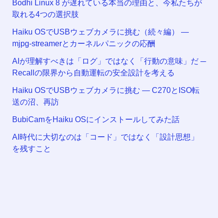
Bodhi Linux 8 が遅れている本当の理由と、今私たちが
取れる4つの選択肢
Haiku OSでUSBウェブカメラに挑む（続々編） —
mjpg-streamerとカーネルパニックの応酬
AIが理解すべきは「ログ」ではなく「行動の意味」だ ─
Recallの限界から自動運転の安全設計を考える
Haiku OSでUSBウェブカメラに挑む — C270とISO転
送の沼、再訪
BubiCamをHaiku OSにインストールしてみた話
AI時代に大切なのは「コード」ではなく「設計思想」
を残すこと