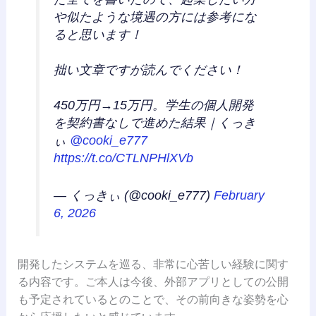
や似たような境遇の方には参考にな
ると思います！
拙い文章ですが読んでください！
450万円→15万円。学生の個人開発
を契約書なしで進めた結果｜くっき
ぃ
@cooki_e777
https://t.co/CTLNPHlXVb
— くっきぃ (@cooki_e777)
February
6, 2026
開発したシステムを巡る、非常に心苦しい経験に関す
る内容です。ご本人は今後、外部アプリとしての公開
も予定されているとのことで、その前向きな姿勢を心