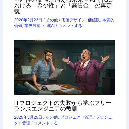
おける「希少性」と「高賃金」の再定
義
2026年2月23日
/
その他
/
価値デザイン
,
価値観
,
本質的
価値
,
業界展望
,
生成AI
/
コメントする
ITプロジェクトの失敗から学ぶフリー
ランスエンジニアの教訓
2025年3月25日
/
その他
,
プロジェクト管理
/
プロジェ
クト管理
/
コメントする