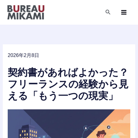
内
容
検
索
を
ス
キ
ッ
プ
2026年2月8日
契約書があればよかった？
フリーランスの経験から見
える「もう一つの現実」