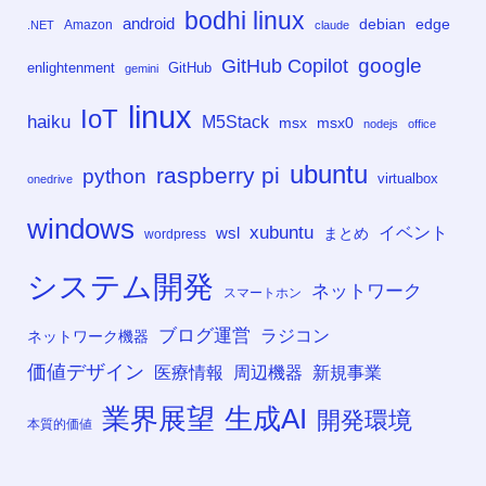
bodhi linux
android
debian
edge
Amazon
.NET
claude
google
GitHub Copilot
enlightenment
GitHub
gemini
linux
IoT
haiku
M5Stack
msx
msx0
nodejs
office
ubuntu
raspberry pi
python
virtualbox
onedrive
windows
xubuntu
イベント
wsl
まとめ
wordpress
システム開発
ネットワーク
スマートホン
ブログ運営
ラジコン
ネットワーク機器
価値デザイン
医療情報
周辺機器
新規事業
業界展望
生成AI
開発環境
本質的価値