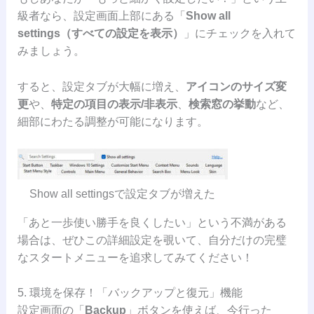
級者なら、設定画面上部にある「
Show all
settings（すべての設定を表示）
」にチェックを入れて
みましょう。
すると、設定タブが大幅に増え、
アイコンのサイズ変
更
や、
特定の項目の表示/非表示
、
検索窓の挙動
など、
細部にわたる調整が可能になります。
Show all settingsで設定タブが増えた
「あと一歩使い勝手を良くしたい」という不満がある
場合は、ぜひこの詳細設定を覗いて、自分だけの完璧
なスタートメニューを追求してみてください！
5. 環境を保存！「バックアップと復元」機能
設定画面の「
Backup
」ボタンを使えば、今行った