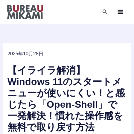
内
容
検
索
を
ス
キ
ッ
プ
2025年10月28日
【イライラ解消】
Windows 11のスタートメ
ニューが使いにくい！と感
じたら「Open-Shell」で
一発解決！慣れた操作感を
無料で取り戻す方法