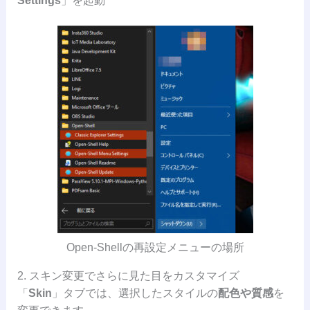
Settings
」を起動
Open-Shellの再設定メニューの場所
2. スキン変更でさらに見た目をカスタマイズ
「
Skin
」タブでは、選択したスタイルの
配色や質感
を