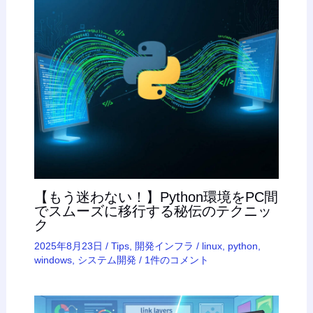
【もう迷わない！】Python環境をPC間
でスムーズに移行する秘伝のテクニッ
ク
2025年8月23日
/
Tips
,
開発インフラ
/
linux
,
python
,
windows
,
システム開発
/
1件のコメント