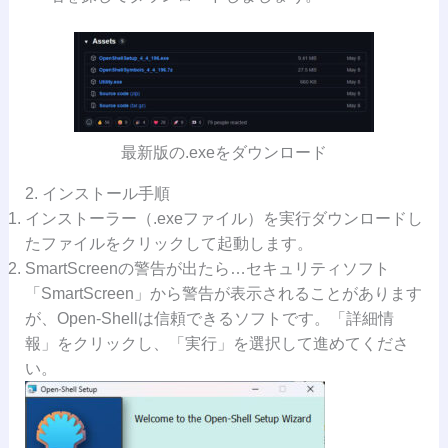
最新版の.exeをダウンロード
2. インストール手順
インストーラー（.exeファイル）を実行ダウンロードし
たファイルをクリックして起動します。
SmartScreenの警告が出たら…セキュリティソフト
「SmartScreen」から警告が表示されることがあります
が、Open-Shellは信頼できるソフトです。「詳細情
報」をクリックし、「実行」を選択して進めてくださ
い。