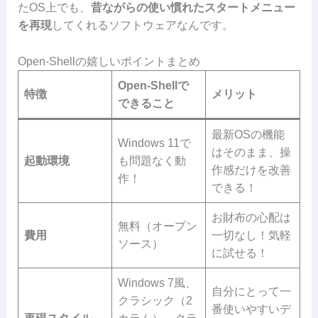
たOS上でも、
昔ながらの使い慣れたスタートメニュー
を再現
してくれるソフトウェアなんです。
Open-Shellの嬉しいポイントまとめ
Open-Shellで
特徴
メリット
できること
最新OSの機能
Windows 11で
はそのまま、操
起動環境
も問題なく動
作感だけを改善
作！
できる！
お財布の心配は
無料（オープン
費用
一切なし！気軽
ソース）
に試せる！
Windows 7風、
自分にとって一
クラシック（2
番使いやすいデ