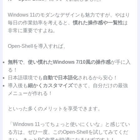
Windows 11のモダンなデザインも魅力ですが、やはり
毎日の作業効率を考えると、
慣れた操作感や一覧性
は
非常に重要ですよね。
Open-Shellを導入すれば、
無料で
、
使い慣れたWindows 7/10風の操作感
が手に入
る！
日本語環境でも
自動で日本語化
されるから安心！
導入後も
細かくカスタマイズ
できて、自分だけの最強
メニューが作れる！
といった多くのメリットを享受できます。
「Windows 11ってちょっと使いにくいな」と感じてい
る方は、ぜひ一度、このOpen-Shellを試してみてくだ
さい。きっとPC作業が快適になるはずですよ！