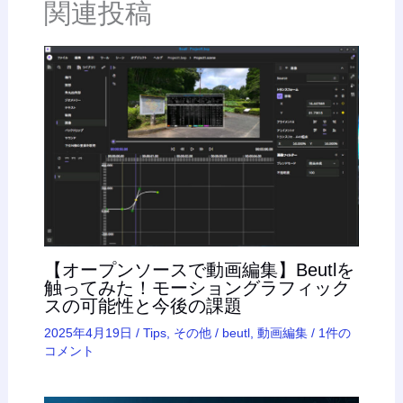
関連投稿
【オープンソースで動画編集】Beutlを
触ってみた！モーショングラフィック
スの可能性と今後の課題
2025年4月19日
/
Tips
,
その他
/
beutl
,
動画編集
/
1件の
コメント