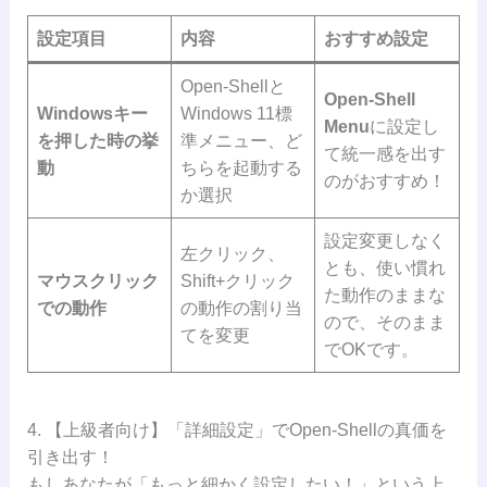
設定項目
内容
おすすめ設定
Open-Shellと
Open-Shell
Windowsキー
Windows 11標
Menu
に設定し
を押した時の挙
準メニュー、ど
て統一感を出す
動
ちらを起動する
のがおすすめ！
か選択
設定変更しなく
左クリック、
とも、使い慣れ
マウスクリック
Shift+クリック
た動作のままな
での動作
の動作の割り当
ので、そのまま
てを変更
でOKです。
4. 【上級者向け】「詳細設定」でOpen-Shellの真価を
引き出す！
もしあなたが「もっと細かく設定したい！」という上