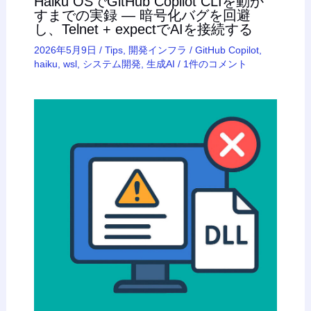
Haiku OSでGitHub Copilot CLIを動か
すまでの実録 — 暗号化バグを回避
し、Telnet + expectでAIを接続する
2026年5月9日
/
Tips
,
開発インフラ
/
GitHub Copilot
,
haiku
,
wsl
,
システム開発
,
生成AI
/
1件のコメント