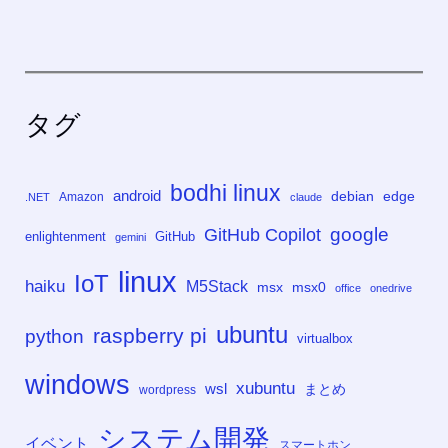
タグ
bodhi linux
android
debian
edge
Amazon
.NET
claude
google
GitHub Copilot
enlightenment
GitHub
gemini
linux
IoT
haiku
M5Stack
msx
msx0
office
onedrive
ubuntu
raspberry pi
python
virtualbox
windows
xubuntu
wsl
まとめ
wordpress
システム開発
イベント
スマートホン