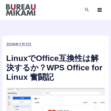
内
容
検
索
を
ス
キ
ッ
プ
2026年2月2日
LinuxでOffice互換性は解
決するか？WPS Office for
Linux 奮闘記