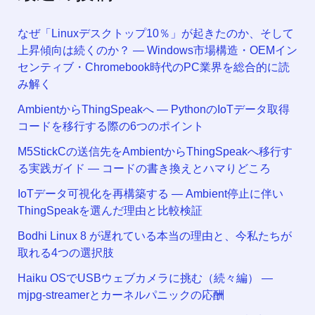
なぜ「Linuxデスクトップ10％」が起きたのか、そして
上昇傾向は続くのか？ ― Windows市場構造・OEMイン
センティブ・Chromebook時代のPC業界を総合的に読
み解く
AmbientからThingSpeakへ ― PythonのIoTデータ取得
コードを移行する際の6つのポイント
M5StickCの送信先をAmbientからThingSpeakへ移行す
る実践ガイド ― コードの書き換えとハマりどころ
IoTデータ可視化を再構築する ― Ambient停止に伴い
ThingSpeakを選んだ理由と比較検証
Bodhi Linux 8 が遅れている本当の理由と、今私たちが
取れる4つの選択肢
Haiku OSでUSBウェブカメラに挑む（続々編） —
mjpg-streamerとカーネルパニックの応酬