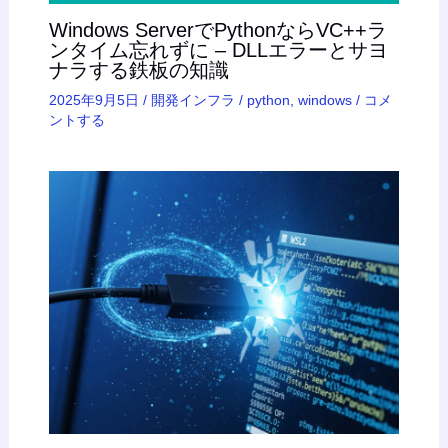
Windows ServerでPythonならVC++ラ
ンタイム忘れずに – DLLエラーとサヨ
ナラする鉄板の知識
2025年9月5日
/
開発インフラ
/
python
,
windows
/
コメ
ントする