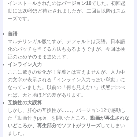
インストールされたのは
バージョン10
でした。初回起
動には20秒ほど待たされましたが、二回目以降はスム
ーズです。
言語
マルチリンガル版ですが、デフォルトは英語。日本語
化のパッチを当てる方法もあるようですが、今回は検
証のためそのまま進めます。
インライン入力
ここに驚きの変化が！完璧とは言えませんが、入力中
の文字が表示される「インライン入力っぽい挙動」に
なっていました。以前の「何も見えない」状態に比べ
れば、天と地ほどの差があります。
互換性の大誤算
しかし、肝心の互換性が……。バージョン12で感動し
た「動画付きpptx」を開いたところ、
動画が再生されな
いどころか、再生部分でソフトがフリーズ
してしまい
ました。