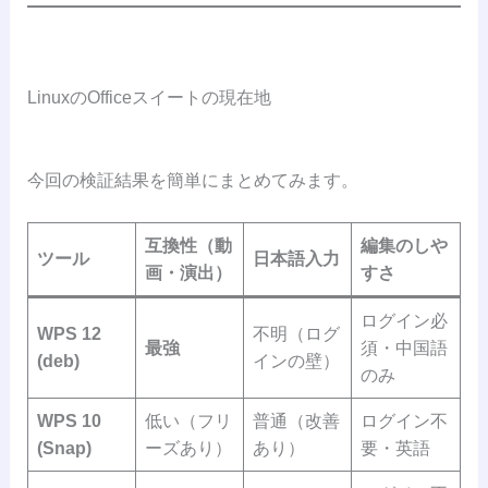
LinuxのOfficeスイートの現在地
今回の検証結果を簡単にまとめてみます。
互換性（動
編集のしや
ツール
日本語入力
画・演出）
すさ
ログイン必
WPS 12
不明（ログ
最強
須・中国語
(deb)
インの壁）
のみ
WPS 10
低い（フリ
普通（改善
ログイン不
(Snap)
ーズあり）
あり）
要・英語