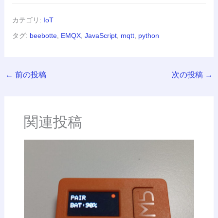
カテゴリ:
IoT
タグ:
beebotte
,
EMQX
,
JavaScript
,
mqtt
,
python
←
前の投稿
次の投稿
→
関連投稿