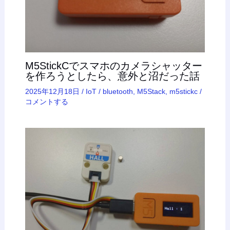
M5StickCでスマホのカメラシャッター
を作ろうとしたら、意外と沼だった話
2025年12月18日
/
IoT
/
bluetooth
,
M5Stack
,
m5stickc
/
コメントする