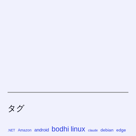
タグ
bodhi linux
android
debian
edge
Amazon
.NET
claude