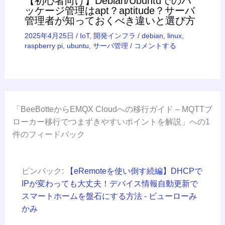
【初心者向け】Debian/Ubuntuでのパ
ッケージ管理はapt？aptitude？サーバ
管理者が知っておくべき違いと選び方
2025年4月25日
/
IoT
,
開発インフラ
/
debian
,
linux
,
raspberry pi
,
ubuntu
,
サーバ管理
/
コメントする
「BeeBotteからEMQX Cloudへの移行ガイド – MQTTブ
ローカー移行でつまずきやすいポイントを解説」への1
件のフィードバック
ピンバック:
【eRemoteを使い倒す続編】DHCPで
IPが変わっても大丈夫！デバイス情報自動更新で
スマートホームを盤石にする方法 - ビューローみ
かみ