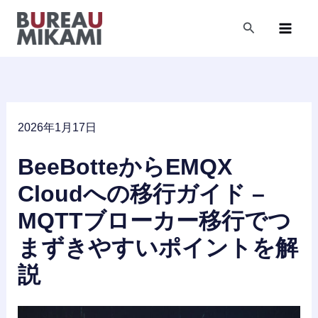
内
容
検
索
を
ス
キ
ッ
プ
2026年1月17日
BeeBotteからEMQX
Cloudへの移行ガイド –
MQTTブローカー移行でつ
まずきやすいポイントを解
説