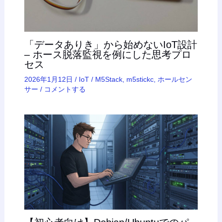
「データありき」から始めないIoT設計
– ホース脱落監視を例にした思考プロ
セス
2026年1月12日
/
IoT
/
M5Stack
,
m5stickc
,
ホールセン
サー
/
コメントする