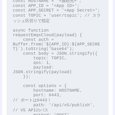
const HOSTNAME = '<接続先>';

const APP_ID = '<App ID>';

const APP_SECRET = '<App Secret>';

const TOPIC = 'user/topic'; // スラ
ッシュ区切りで指定

async function 
requestEmqxCloud(payload) {

    const auth = 
Buffer.from(`${APP_ID}:${APP_SECRE
T}`).toString('base64');

    const body = JSON.stringify({

        topic: TOPIC,

        qos: 1,

        payload: 
JSON.stringify(payload)

    });

    const options = {

        hostname: HOSTNAME,

        port: 8443,                    
// ポートは8443！

        path: '/api/v5/publish',       
// V5 APIのパス
