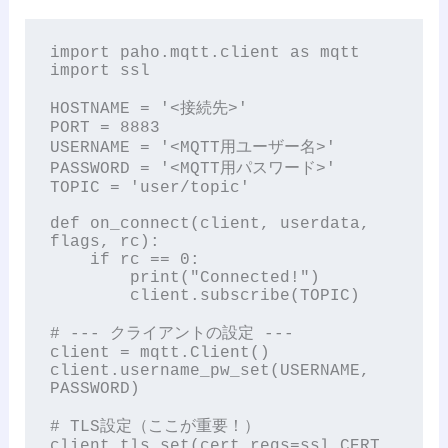
import paho.mqtt.client as mqtt

import ssl

HOSTNAME = '<接続先>'

PORT = 8883

USERNAME = '<MQTT用ユーザー名>'

PASSWORD = '<MQTT用パスワード>'

TOPIC = 'user/topic'

def on_connect(client, userdata, 
flags, rc):

    if rc == 0:

        print("Connected!")

        client.subscribe(TOPIC)

# --- クライアントの設定 ---

client = mqtt.Client()

client.username_pw_set(USERNAME, 
PASSWORD)

# TLS設定（ここが重要！）

client.tls_set(cert_reqs=ssl.CERT_