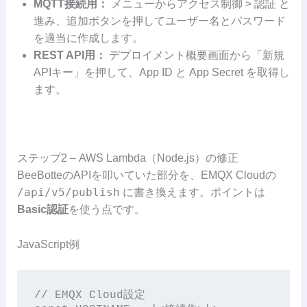
MQTT接続用：
メニューからアクセス制御 > 認証 と
進み、追加ボタンを押してユーザー名とパスワード
を適当に作成します。
REST API用：
デプロイメント概要画面から「新規
APIキー」を押して、App ID と App Secret を取得し
ます。
ステップ2 – AWS Lambda（Node.js）の修正
BeeBotteのAPIを叩いていた部分を、EMQX Cloudの
/api/v5/publish
に書き換えます。ポイントは
Basic認証
を使う点です。
JavaScript例
// EMQX Cloud設定
