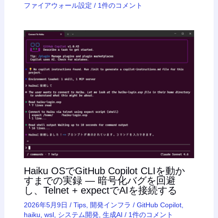
ファイアウォール設定
/
1件のコメント
Haiku OSでGitHub Copilot CLIを動か
すまでの実録 — 暗号化バグを回避
し、Telnet + expectでAIを接続する
2026年5月9日
/
Tips
,
開発インフラ
/
GitHub Copilot
,
haiku
,
wsl
,
システム開発
,
生成AI
/
1件のコメント