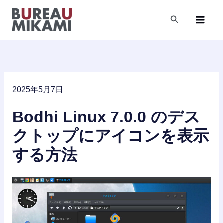
内
容
検
索
を
ス
キ
ッ
プ
2025年5月7日
Bodhi Linux 7.0.0 のデス
クトップにアイコンを表示
する方法