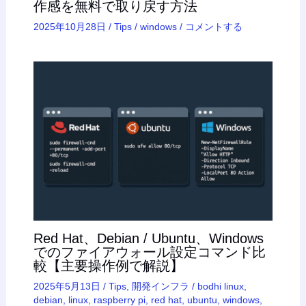
作感を無料で取り戻す方法
2025年10月28日
/
Tips
/
windows
/
コメントする
Red Hat、Debian / Ubuntu、Windows
でのファイアウォール設定コマンド比
較【主要操作例で解説】
2025年5月13日
/
Tips
,
開発インフラ
/
bodhi linux
,
debian
,
linux
,
raspberry pi
,
red hat
,
ubuntu
,
windows
,