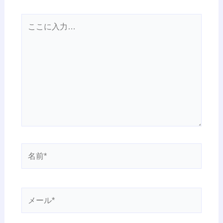
こ
こ
に
入
力…
名
前
*
メ
ー
ル