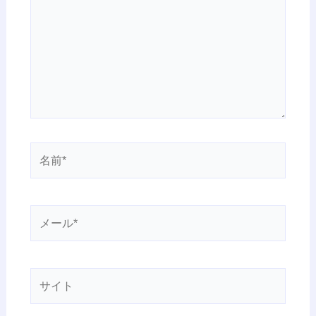
に
入
力…
名
前
*
メ
ー
ル
*
サ
イ
ト