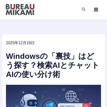
内
容
検
索
を
ス
キ
ッ
プ
2025年12月19日
Windowsの「裏技」はど
う探す？検索AIとチャット
AIの使い分け術