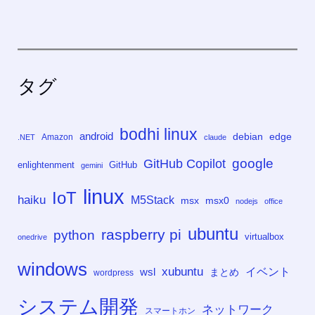
タグ
bodhi linux
android
debian
edge
Amazon
.NET
claude
google
GitHub Copilot
enlightenment
GitHub
gemini
linux
IoT
haiku
M5Stack
msx
msx0
nodejs
office
ubuntu
raspberry pi
python
virtualbox
onedrive
windows
xubuntu
イベント
wsl
まとめ
wordpress
システム開発
ネットワーク
スマートホン