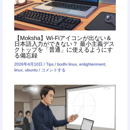
【Moksha】Wi-Fiアイコンが出ない＆
日本語入力ができない？ 最小主義デス
クトップを「普通」に使えるようにす
る備忘録
2026年4月10日
/
Tips
/
bodhi linux
,
enlightenment
,
linux
,
ubuntu
/
コメントする