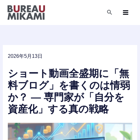
内
容
検
索
を
ス
キ
ッ
プ
2026年5月13日
ショート動画全盛期に「無
料ブログ」を書くのは情弱
か？ ― 専門家が「自分を
資産化」する真の戦略