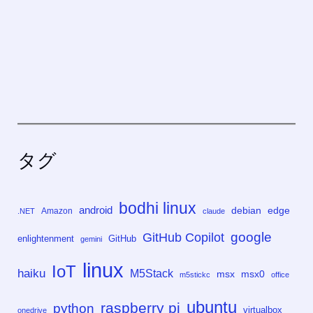
タグ
bodhi linux
android
debian
edge
Amazon
.NET
claude
google
GitHub Copilot
enlightenment
GitHub
gemini
linux
IoT
haiku
M5Stack
msx
msx0
m5stickc
office
ubuntu
raspberry pi
python
virtualbox
onedrive