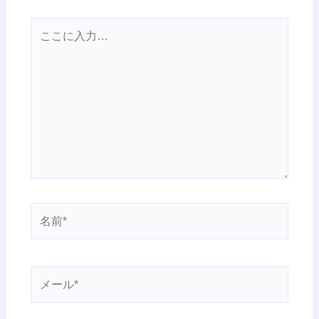
こ
こ
に
入
力…
名
前
*
メ
ー
ル