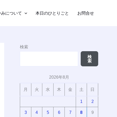
かみについて
本日のひとりごと
お問合せ
検索
検
索
2026年8月
月
火
水
木
金
土
日
1
2
3
4
5
6
7
8
9