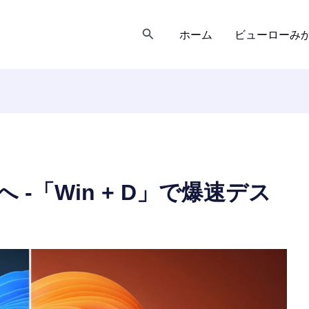
検
ホーム
ビューローみ
索
uへ -「Win + D」で爆速デス