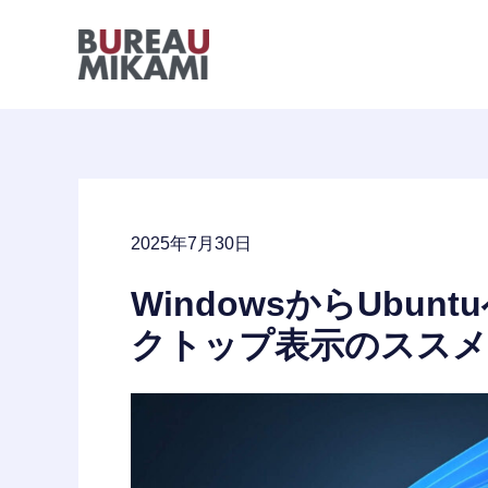
内
容
を
ス
キ
ッ
プ
2025年7月30日
WindowsからUbunt
クトップ表示のススメ