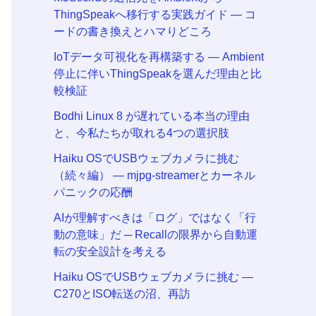
ThingSpeakへ移行する実践ガイド ― コ
ードの書き換えとハマりどころ
IoTデータ可視化を再構築する ― Ambient
停止に伴いThingSpeakを選んだ理由と比
較検証
Bodhi Linux 8 が遅れている本当の理由
と、今私たちが取れる4つの選択肢
Haiku OSでUSBウェブカメラに挑む
（続々編） — mjpg-streamerとカーネル
パニックの応酬
AIが理解すべきは「ログ」ではなく「行
動の意味」だ ─ Recallの限界から自動運
転の安全設計を考える
Haiku OSでUSBウェブカメラに挑む —
C270とISO転送の沼、再訪