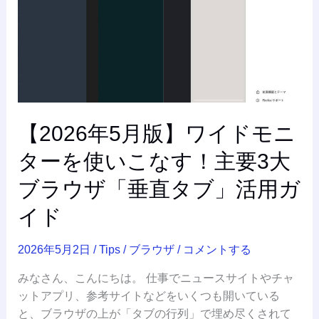
イ
ド
モ
ニ
タ
ー
を
【2026年5月版】ワイドモニ
使
い
ターを使いこなす！主要3大
こ
な
ブラウザ「垂直タブ」活用ガ
す！
イド
主
要
2026年5月2日
/
Tips
/
ブラウザ
/
コメントする
3
大
みなさん、こんにちは。 仕事でニュースサイトやチャ
ブ
ットアプリ、参考サイトなどをいくつも開いている
ラ
と、ブラウザの上が「タブの行列」で埋め尽くされて