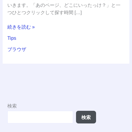
ウ
いきます。「あのページ、どこにいったっけ？」と一
ザ
つひとつクリックして探す時間 […]
「垂
直
続きを読む »
タ
Tips
ブ」
活
ブラウザ
用
ガ
イ
ド
検索
検索