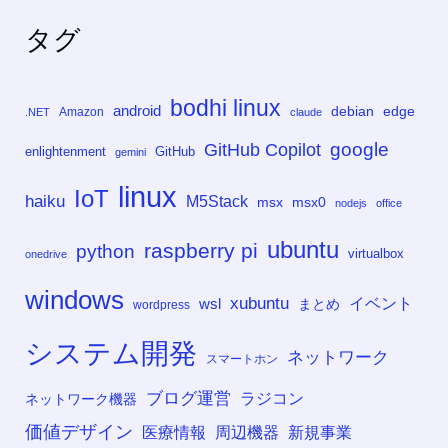
タグ
bodhi linux
android
debian
edge
Amazon
.NET
claude
google
GitHub Copilot
enlightenment
GitHub
gemini
linux
IoT
haiku
M5Stack
msx
msx0
nodejs
office
ubuntu
raspberry pi
python
virtualbox
onedrive
windows
xubuntu
イベント
wsl
まとめ
wordpress
システム開発
ネットワーク
スマートホン
ブログ運営
ラジコン
ネットワーク機器
価値デザイン
医療情報
周辺機器
新規事業