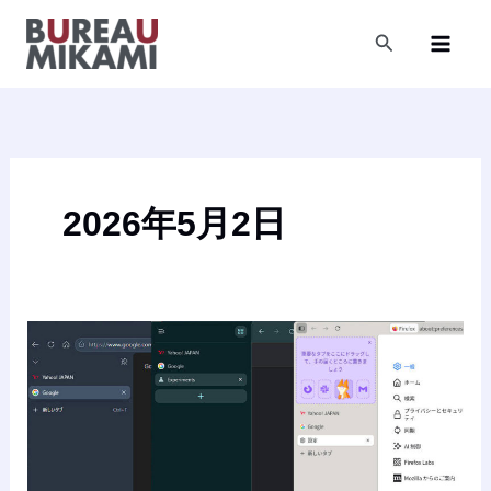
内
容
検
索
を
ス
キ
ッ
プ
2026年5月2日
【2026
年
5
月
版】
ワ