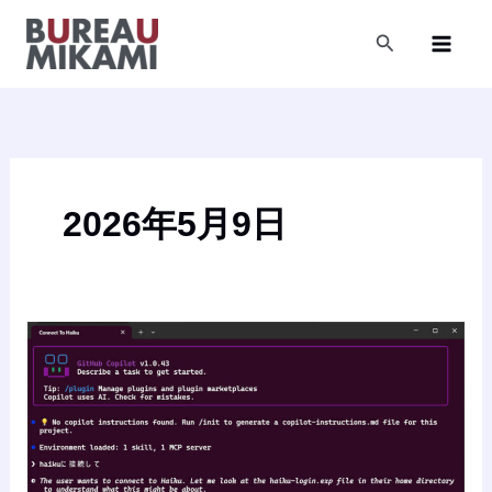
内
容
検
索
を
ス
キ
ッ
プ
2026年5月9日
Haiku
OS
で
GitHub
Copilot
CLI