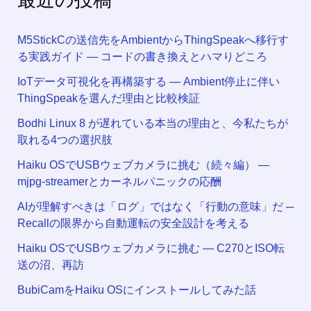
M5StickCの送信先をAmbientからThingSpeakへ移行す
る実践ガイド ― コードの書き換えとハマりどころ
IoTデータ可視化を再構築する ― Ambient停止に伴い
ThingSpeakを選んだ理由と比較検証
Bodhi Linux 8 が遅れている本当の理由と、今私たちが
取れる4つの選択肢
Haiku OSでUSBウェブカメラに挑む（続々編） —
mjpg-streamerとカーネルパニックの応酬
AIが理解すべきは「ログ」ではなく「行動の意味」だ ─
Recallの限界から自動運転の安全設計を考える
Haiku OSでUSBウェブカメラに挑む — C270とISO転
送の沼、再訪
BubiCamをHaiku OSにインストールしてみた話