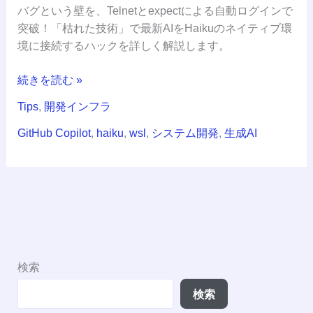
し、
バグという壁を、Telnetとexpectによる自動ログインで
Telnet
突破！「枯れた技術」で最新AIをHaikuのネイティブ環
+
境に接続するハックを詳しく解説します。
expect
で
続きを読む »
AI
Tips
,
開発インフラ
を
接
GitHub Copilot
,
haiku
,
wsl
,
システム開発
,
生成AI
続
す
る
検索
検索