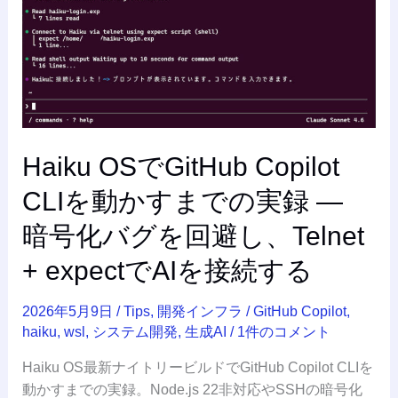
を
動
か
す
ま
で
の
Haiku OSでGitHub Copilot
実
録
CLIを動かすまでの実録 —
—
暗
暗号化バグを回避し、Telnet
号
+ expectでAIを接続する
化
バ
2026年5月9日
/
Tips
,
開発インフラ
/
GitHub Copilot
,
グ
haiku
,
wsl
,
システム開発
,
生成AI
/
1件のコメント
を
回
Haiku OS最新ナイトリービルドでGitHub Copilot CLIを
避
動かすまでの実録。Node.js 22非対応やSSHの暗号化