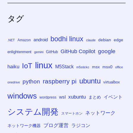
タグ
bodhi linux
android
debian
edge
Amazon
.NET
claude
google
GitHub Copilot
enlightenment
GitHub
gemini
linux
IoT
haiku
M5Stack
msx
msx0
m5stickc
office
ubuntu
raspberry pi
python
virtualbox
onedrive
windows
xubuntu
イベント
wsl
まとめ
wordpress
システム開発
ネットワーク
スマートホン
ブログ運営
ラジコン
ネットワーク機器