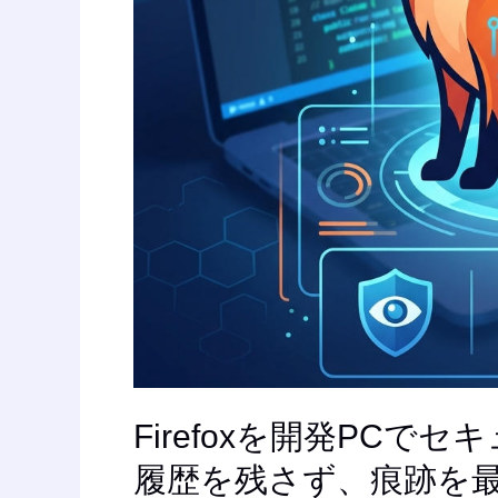
ュ
ア
に
使
う
設
定
ま
と
め
—
閲
覧
履
歴
を
Firefoxを開発PCで
残
履歴を残さず、痕跡を
さ