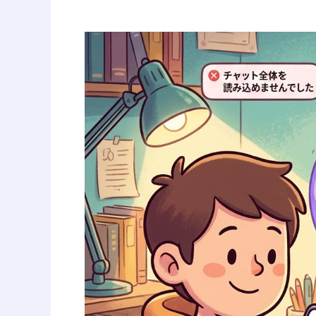
【Gemini
裏
ワ
ザ】
「チ
ャ
ッ
ト
全
体
を
読
み
込
め
ま