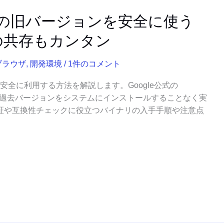
hromeの旧バージョンを安全に使う
の共存もカンタン
ブラウザ
,
開発環境
/
1件のコメント
ジョンを安全に利用する方法を解説します。Google公式の
れば、特定の過去バージョンをシステムにインストールすることなく実
証や互換性チェックに役立つバイナリの入手手順や注意点