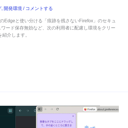
ザ
,
開発環境
/
コメントする
dgeと使い分ける「痕跡を残さないFirefox」のセキュ
、パスワード保存無効など、次の利用者に配慮し環境をクリー
を紹介します。