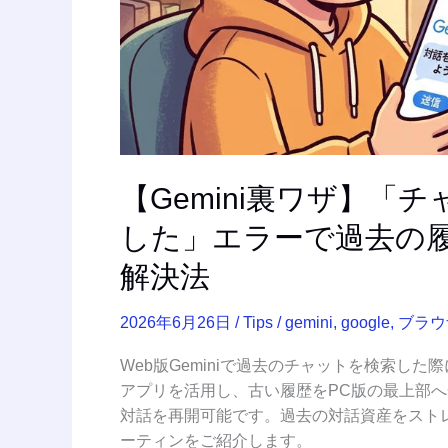
せ
ん
で
し
た」
エ
ラ
ー
【Gemini裏ワザ】
で
した」エラーで過去の
過
去
解決法
の
履
2026年6月26日
/
Tips
/
gemini
,
google
,
ブラウ
歴
が
Web版Geminiで過去のチャットを検索し
開
アプリを活用し、古い履歴をPC版の最上部
け
対話を再開可能です。過去の対話資産をスト
な
ーティンをご紹介します。