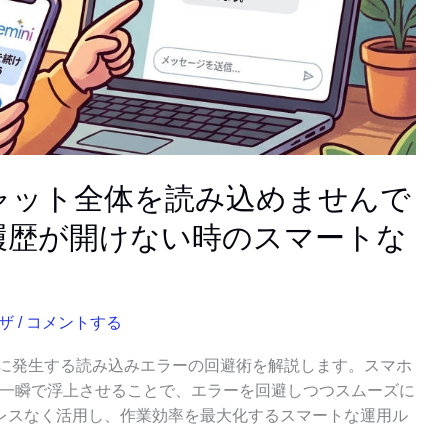
「チャット全体を読み込めませんで
履歴が開けない時のスマートな
ザ
/
コメントする
た際に発生する読み込みエラーの回避術を解説します。スマホ
へ一瞬で浮上させることで、エラーを回避しつつスムーズに
レスなく活用し、作業効率を最大化するスマートな運用ル