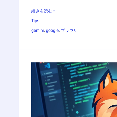
い
時
続きを読む »
の
Tips
ス
マ
gemini
,
google
,
ブラウザ
ー
ト
な
解
決
Firefox
法
を
開
発
PC
で
セ
キ