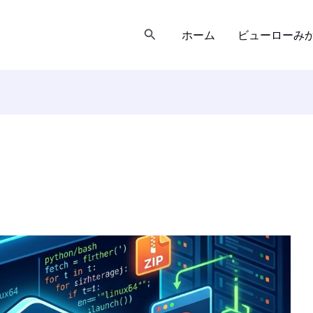
検
ホーム
ビューローみ
索