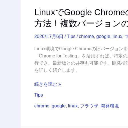
ー
ジ
LinuxでGoogle C
ョ
方法！複数バージョン
ン
の
共
2026年7月6日
/
Tips
/
chrome
,
google
,
linux
,
存
Linux環境でGoogle Chromeの旧バー
も
「Chrome for Testing」を活用す
カ
行でき、最新版との共存も可能です。開発検
ン
を詳しく紹介します。
タ
ン
続きを読む »
Tips
chrome
,
google
,
linux
,
ブラウザ
,
開発環境