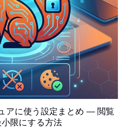
セキュアに使う設定まとめ — 閲覧
最小限にする方法