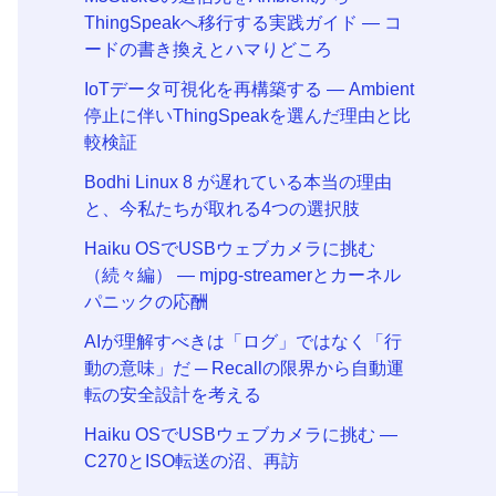
ThingSpeakへ移行する実践ガイド ― コ
ードの書き換えとハマりどころ
IoTデータ可視化を再構築する ― Ambient
停止に伴いThingSpeakを選んだ理由と比
較検証
Bodhi Linux 8 が遅れている本当の理由
と、今私たちが取れる4つの選択肢
Haiku OSでUSBウェブカメラに挑む
（続々編） — mjpg-streamerとカーネル
パニックの応酬
AIが理解すべきは「ログ」ではなく「行
動の意味」だ ─ Recallの限界から自動運
転の安全設計を考える
Haiku OSでUSBウェブカメラに挑む —
C270とISO転送の沼、再訪