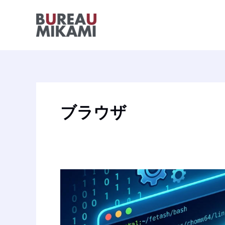
内
容
を
ス
キ
ッ
プ
ブラウザ
Linux
で
Google
Chrome