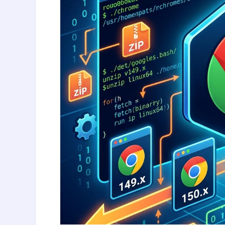
の
旧
バ
ー
ジ
ョ
ン
を
安
全
に
使
う
方
法！
複
数
バ