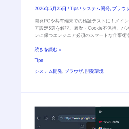
ず、
痕
2026年5月25日
/
Tips
/
システム開発
,
ブラウ
跡
開発PCや共有端末での検証テストに！メインのE
を
ア設定5選を解説。履歴・Cookie不保持
最
ンに保つエンジニア必須のスマートな仕事術
小
限
続きを読む »
に
す
Tips
る
システム開発
,
ブラウザ
,
開発環境
方
法
【2026
年
5