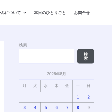
かみについて
本日のひとりごと
お問合せ
検索
検
索
2026年8月
月
火
水
木
金
土
日
1
2
3
4
5
6
7
8
9