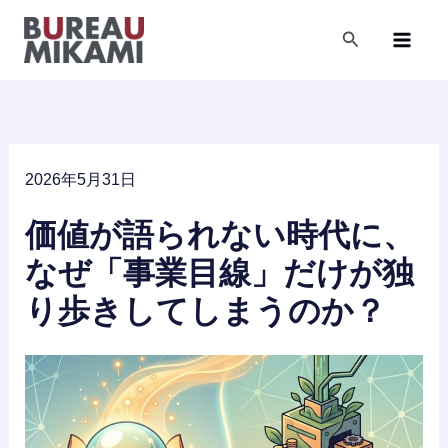
内
容
検
索
を
ス
キ
ッ
プ
2026年5月31日
価値が語られない時代に、
なぜ「事業目線」だけが独
り歩きしてしまうのか？