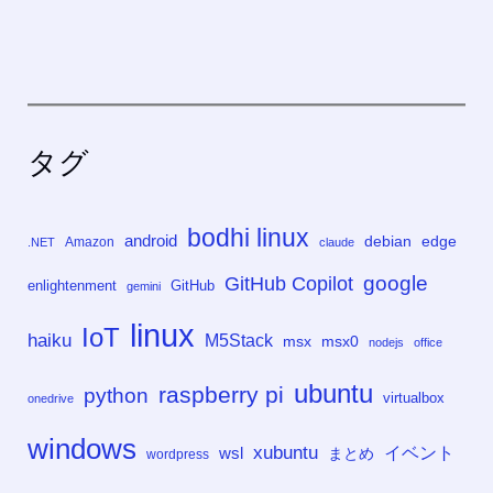
タグ
bodhi linux
android
debian
edge
Amazon
.NET
claude
google
GitHub Copilot
enlightenment
GitHub
gemini
linux
IoT
haiku
M5Stack
msx
msx0
nodejs
office
ubuntu
raspberry pi
python
virtualbox
onedrive
windows
xubuntu
イベント
wsl
まとめ
wordpress