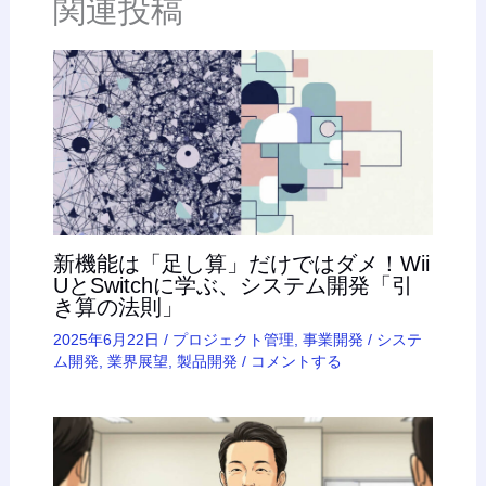
関連投稿
新機能は「足し算」だけではダメ！Wii
UとSwitchに学ぶ、システム開発「引
き算の法則」
2025年6月22日
/
プロジェクト管理
,
事業開発
/
システ
ム開発
,
業界展望
,
製品開発
/
コメントする