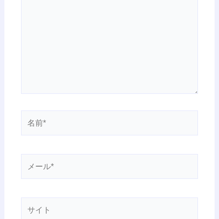
こ
に
入
力…
名
前
*
メ
ー
ル
*
サ
イ