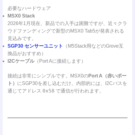
必要なハードウェア
MSX0 Stack
2026年1月現在、新品での入手は困難ですが、近々クラ
ウドファンディングで新型のMSX0 Tab5が発表される
見込みです。
SGP30 センサーユニット
（M5Stack用などのGrove互
換品がおすすめ）
I2Cケーブル
（Port Aに接続します）
接続は非常にシンプルです。MSX0の
Port A（赤いポー
ト）
にSGP30を差し込むだけ。内部的には、I2Cバスを
0x58
通じてアドレス
で通信が行われます。