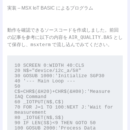
実装 – MSX IoT BASIC によるプログラム
動作を確認できるソースコードを作成しました。前回
AIR_QUALITY.BAS
の記事を参考に以下の内容を
とし
msxterm
て保存し、
で流し込んでみてください。
10 SCREEN 0:WIDTH 40:CLS

20 N$="device/i2c_a/58"

30 GOSUB 1000:'Initialize SGP30

40 '--- Main Loop ---

50 
C$=CHR$(&H20)+CHR$(&H08):'Measure 
IAQ Command

60 _IOTPUT(N$,C$)

70 FOR J=1 TO 100:NEXT J:'Wait for 
measurement

80 _IOTGET(N$,S$)

90 IF LEN(S$)<9 THEN GOTO 50

100 GOSUB 2000:'Process Data
