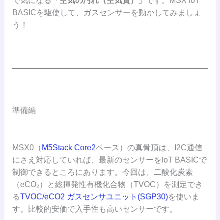
で気になる
「空気の汚れ（空気質）」
です。MSX IoT
BASICを駆使して、ガスセンサーを動かしてみましょ
う！
準備編
MSX0（
M5Stack Core2
ベース）の真骨頂は、I2C通信
にさえ対応していれば、最新のセンサーをIoT BASICで
制御できるところにあります。今回は、二酸化炭素
（eCO₂）と総揮発性有機化合物（TVOC）を測定でき
る
TVOC/eCO2 ガスセンサユニット(SGP30)
を使いま
す。比較的安価で入手性も高いセンサーです。