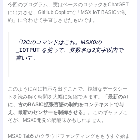
今回のプログラム、実はベースのロジックをChatGPT
に出力させ、GitHub Copilotで「MSX IoT BASICの制
約」に合わせて手直しさせたものです。
「I2Cのコマンドはこれ。MSX0の
_IOTPUT
を使って、変数名は2文字以内で
書いて」
このようにAIに指示を出すことで、複雑なデータシー
トを読み解く時間を大幅に短縮できます。
「最新のAI
に、古のBASIC拡張言語の制約をコンテキストで与
え、最新のセンサーを制御させる」
。このギャップこ
そが、MSX0開発の醍醐味かもしれません。
MSX0 Tab5 のクラウドファンディングももうすぐ始ま