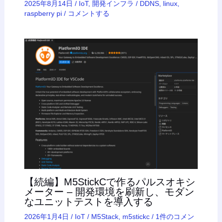
2025年8月14日
/
IoT
,
開発インフラ
/
DDNS
,
linux
,
raspberry pi
/
コメントする
【続編】M5StickCで作るパルスオキシ
メーター – 開発環境を刷新し、モダン
なユニットテストを導入する
2026年1月4日
/
IoT
/
M5Stack
,
m5stickc
/
1件のコメン