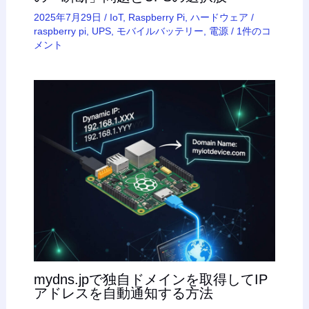
2025年7月29日
/
IoT
,
Raspberry Pi
,
ハードウェア
/
raspberry pi
,
UPS
,
モバイルバッテリー
,
電源
/
1件のコ
メント
mydns.jpで独自ドメインを取得してIP
アドレスを自動通知する方法