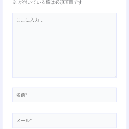
※
が付いている欄は必須項目です
こ
こ
に
入
力…
名
前
*
メ
ー