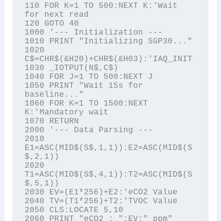
110 FOR K=1 TO 500:NEXT K:'Wait 
for next read

120 GOTO 40

1000 '--- Initialization ---

1010 PRINT "Initializing SGP30..."

1020 
C$=CHR$(&H20)+CHR$(&H03):'IAQ_INIT

1030 _IOTPUT(N$,C$)

1040 FOR J=1 TO 500:NEXT J

1050 PRINT "Wait 15s for 
baseline..."

1060 FOR K=1 TO 1500:NEXT 
K:'Mandatory wait

1070 RETURN

2000 '--- Data Parsing ---

2010 
E1=ASC(MID$(S$,1,1)):E2=ASC(MID$(S
$,2,1))

2020 
T1=ASC(MID$(S$,4,1)):T2=ASC(MID$(S
$,5,1))

2030 EV=(E1*256)+E2:'eCO2 Value

2040 TV=(T1*256)+T2:'TVOC Value

2050 CLS:LOCATE 5,10

2060 PRINT "eCO2 : ";EV;" ppm"
