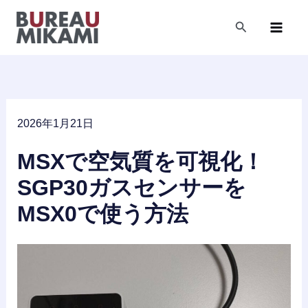
内
容
検
索
を
ス
キ
ッ
プ
2026年1月21日
MSXで空気質を可視化！
SGP30ガスセンサーを
MSX0で使う方法