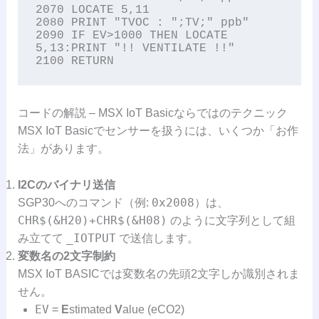
2070 LOCATE 5,11

2080 PRINT "TVOC : ";TV;" ppb"

2090 IF EV>1000 THEN LOCATE 
5,13:PRINT "!! VENTILATE !!"

2100 RETURN
コードの解説 – MSX IoT Basicならではのテクニック
MSX IoT Basicでセンサーを扱うには、いくつか「お作
法」があります。
I2Cのバイナリ送信
0x2008
SGP30へのコマンド（例:
）は、
CHR$(&H20)+CHR$(&H08)
のように文字列として組
_IOTPUT
み立てて
で送信します。
変数名の2文字制約
MSX IoT BASICでは変数名の先頭2文字しか識別されま
せん。
EV
=
E
stimated
V
alue (eCO2)