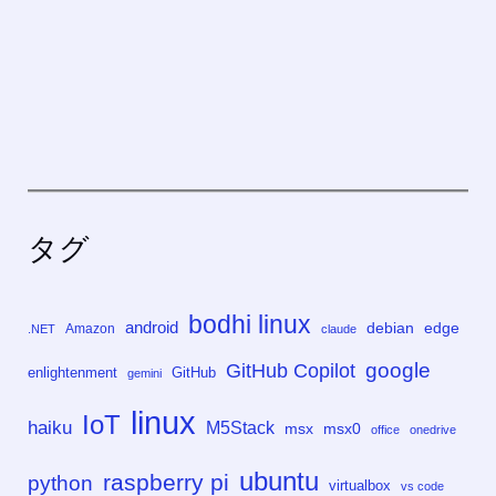
タグ
bodhi linux
android
debian
edge
Amazon
.NET
claude
google
GitHub Copilot
enlightenment
GitHub
gemini
linux
IoT
haiku
M5Stack
msx
msx0
office
onedrive
ubuntu
raspberry pi
python
virtualbox
vs code