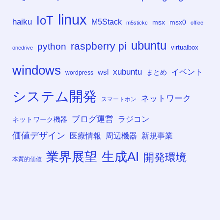
linux
IoT
haiku
M5Stack
msx
msx0
m5stickc
office
ubuntu
raspberry pi
python
virtualbox
onedrive
windows
xubuntu
イベント
wsl
まとめ
wordpress
システム開発
ネットワーク
スマートホン
ブログ運営
ラジコン
ネットワーク機器
価値デザイン
医療情報
周辺機器
新規事業
業界展望
生成AI
開発環境
本質的価値