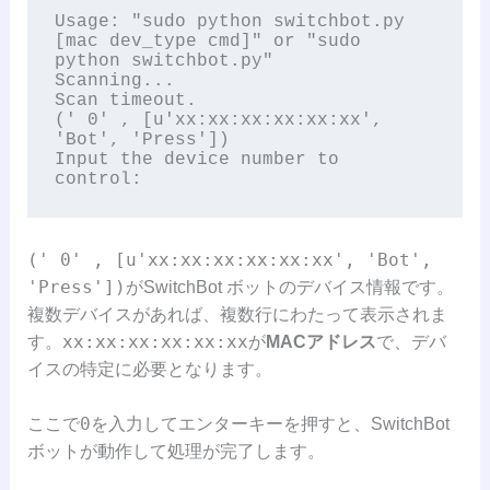
Usage: "sudo python switchbot.py 
[mac dev_type cmd]" or "sudo 
python switchbot.py"

Scanning...

Scan timeout.

(' 0' , [u'xx:xx:xx:xx:xx:xx', 
'Bot', 'Press'])

Input the device number to 
control:
(' 0' , [u'xx:xx:xx:xx:xx:xx', 'Bot',
'Press'])
がSwitchBot ボットのデバイス情報です。
複数デバイスがあれば、複数行にわたって表示されま
xx:xx:xx:xx:xx:xx
す。
が
MACアドレス
で、デバ
イスの特定に必要となります。
0
ここで
を入力してエンターキーを押すと、SwitchBot
ボットが動作して処理が完了します。