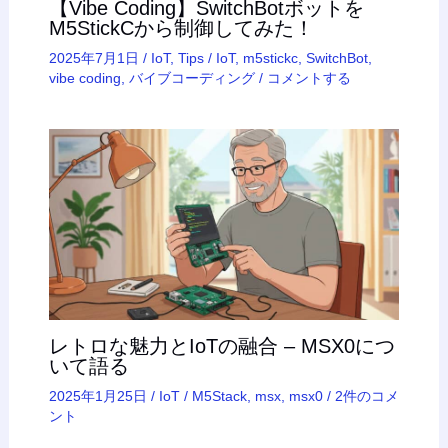
【Vibe Coding】SwitchBotボットを
M5StickCから制御してみた！
2025年7月1日
/
IoT
,
Tips
/
IoT
,
m5stickc
,
SwitchBot
,
vibe coding
,
バイブコーディング
/
コメントする
レトロな魅力とIoTの融合 – MSX0につ
いて語る
2025年1月25日
/
IoT
/
M5Stack
,
msx
,
msx0
/
2件のコメ
ント