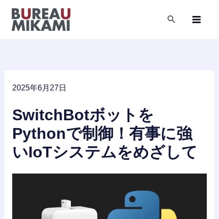
内
容
検
索
を
ス
キ
ッ
プ
2025年6月27日
SwitchBotボットを
Pythonで制御！有事に強
いIoTシステムをめざして