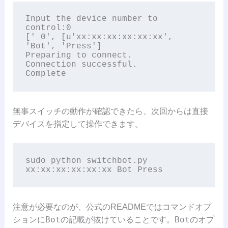
Input the device number to 
control:0

[' 0', [u'xx:xx:xx:xx:xx:xx', 
'Bot', 'Press']

Preparing to connect.

Connection successful.

Complete
無事スイッチの動作が確認できたら、次回からは直接
デバイスを指定して操作できます。
sudo python switchbot.py 
xx:xx:xx:xx:xx:xx Bot Press
注意が必要なのが、公式のREADMEではコマンドオプ
Bot
Bot
ションに
の記載が抜けていることです。
のオプ