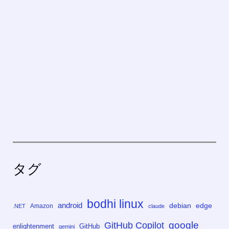
タグ
bodhi linux
android
debian
edge
Amazon
.NET
claude
google
GitHub Copilot
enlightenment
GitHub
gemini