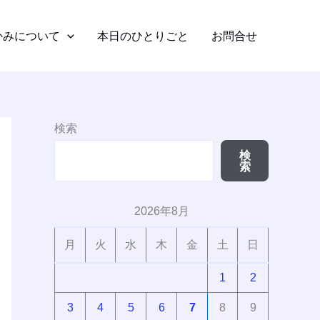
かみについて
本日のひとりごと
お問合せ
検索
検
索
2026年8月
月
火
水
木
金
土
日
1
2
3
4
5
6
7
8
9