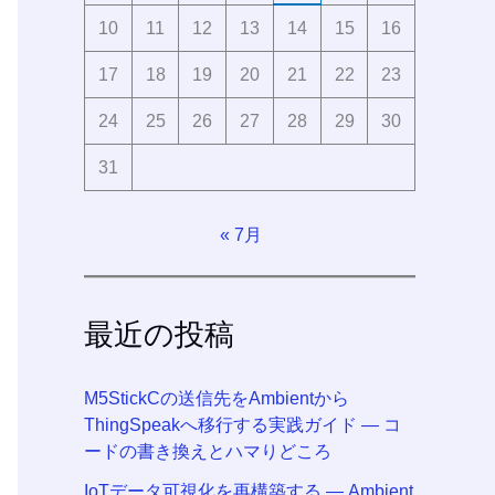
10
11
12
13
14
15
16
17
18
19
20
21
22
23
24
25
26
27
28
29
30
31
« 7月
最近の投稿
M5StickCの送信先をAmbientから
ThingSpeakへ移行する実践ガイド ― コ
ードの書き換えとハマりどころ
IoTデータ可視化を再構築する ― Ambient