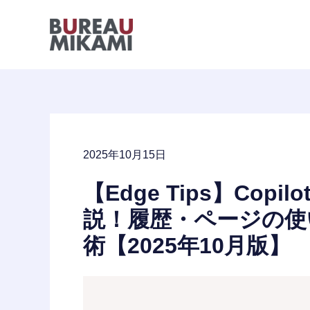
内
容
を
ス
キ
ッ
プ
2025年10月15日
【Edge Tips】Cop
説！履歴・ページの使
術【2025年10月版】