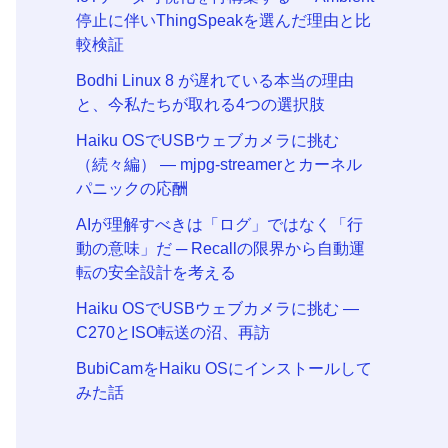
停止に伴いThingSpeakを選んだ理由と比
較検証
Bodhi Linux 8 が遅れている本当の理由
と、今私たちが取れる4つの選択肢
Haiku OSでUSBウェブカメラに挑む
（続々編） — mjpg-streamerとカーネル
パニックの応酬
AIが理解すべきは「ログ」ではなく「行
動の意味」だ ─ Recallの限界から自動運
転の安全設計を考える
Haiku OSでUSBウェブカメラに挑む —
C270とISO転送の沼、再訪
BubiCamをHaiku OSにインストールして
みた話